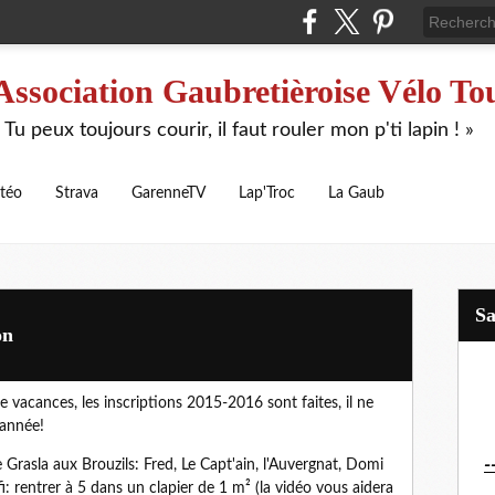
Association Gaubretièroise Vélo To
 Tu peux toujours courir, il faut rouler mon p'ti lapin ! »
téo
Strava
GarenneTV
Lap'Troc
La Gaub
S
on
de vacances, les inscriptions 2015-2016 sont faites, il ne
 année!
-
e Grasla aux Brouzils: Fred, Le Capt'ain, l'Auvergnat, Domi
i: rentrer à 5 dans un clapier de 1 m² (la vidéo vous aidera