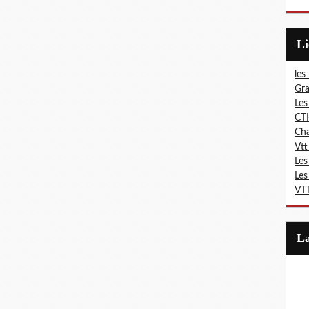
L
les
Gra
Les
CT
Ch
Vtt
Les
Les
VTT