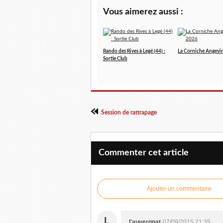
Vous aimerez aussi :
Rando des Rives à Legé (44) :
La Corniche Angevi
Sortie Club
Session de rattrapage
Commenter cet article
Ajouter un commentaire
L
l'auvergnat
07/09/2015 21:35