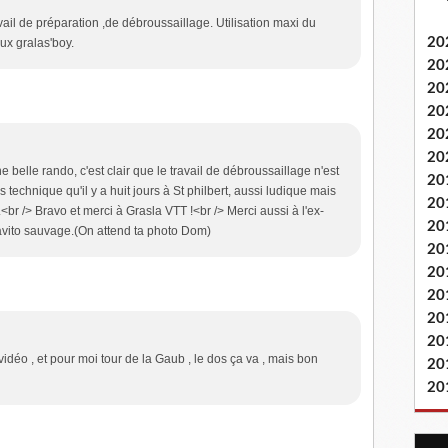
vail de préparation ,de débroussaillage. Utilisation maxi du
20
aux gralas'boy.
20
20
20
20
20
 belle rando, c'est clair que le travail de débroussaillage n'est
20
technique qu'il y a huit jours à St philbert, aussi ludique mais
20
r /> Bravo et merci à Grasla VTT !<br /> Merci aussi à l'ex-
20
avito sauvage.(On attend ta photo Dom)
20
20
20
20
20
vidéo , et pour moi tour de la Gaub , le dos ça va , mais bon
20
20