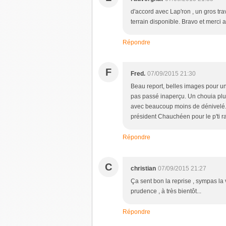
d'accord avec Lap'ron , un gros tra
terrain disponible. Bravo et merci 
Répondre
F
Fred.
07/09/2015 21:30
Beau report, belles images pour une
pas passé inaperçu. Un chouia plus 
avec beaucoup moins de dénivelé.<b
président Chauchéen pour le p'ti r
Répondre
C
christian
07/09/2015 21:27
Ça sent bon la reprise , sympas la 
prudence , à très bientôt...
Répondre