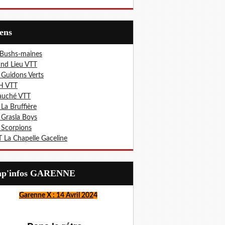
iens
 Bushs-maines
nd Lieu VTT
 Guidons Verts
H VTT
auché VTT
 La Bruffière
 Grasla Boys
 Scorpions
 La Chapelle Gaceline
Lap'infos GARENNE
Garenne X : 14 Avril 202
4