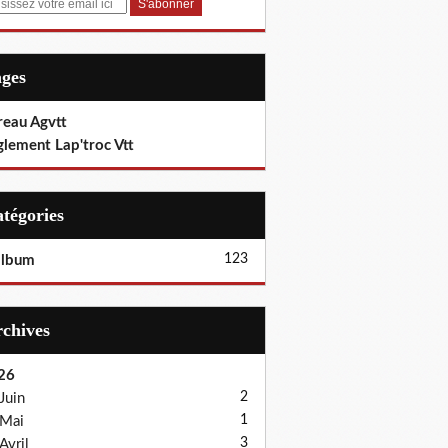
ages
reau Agvtt
glement Lap'troc Vtt
Catégories
123
album
Archives
26
2
Juin
1
Mai
3
Avril