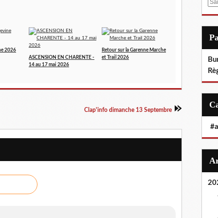
E
m
a
i
P
l
ne 2026
Retour sur la Garenne Marche
ASCENSION EN CHARENTE -
et Trail 2026
Bu
14 au 17 mai 2026
Rè
Clap'info dimanche 13 Septembre
#
20