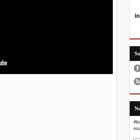
in
S
Abo
nou