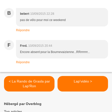
B
bebert
10/09/2015 22:28
pas de vélo pour moi ce weekend
Répondre
F
Fred.
10/09/2015 20:44
Encore absent pour la Bournevaizienne...RRrrrrrrr...
Répondre
< La Rando de Grasla par
Lap'vidéo >
Lap'Ron
Hébergé par Overblog
Top articles