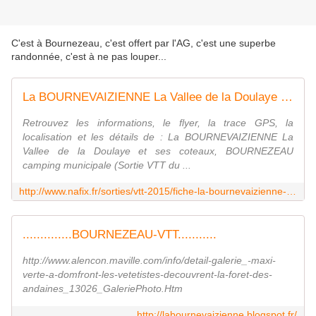
C'est à Bournezeau, c'est offert par l'AG, c'est une superbe
randonnée, c'est à ne pas louper...
La BOURNEVAIZIENNE La Vallee de la Doulaye et ses coteaux, BOURNEZEAU camping municipale (Sortie VTT du 13/9/2015 / Ref. : 38535)
Retrouvez les informations, le flyer, la trace GPS, la
localisation et les détails de : La BOURNEVAIZIENNE La
Vallee de la Doulaye et ses coteaux, BOURNEZEAU
camping municipale (Sortie VTT du ...
http://www.nafix.fr/sorties/vtt-2015/fiche-la-bournevaizienne-la-vallee-de-la-doulaye-et-ses-coteaux-38535-1.html
..............BOURNEZEAU-VTT...........
http://www.alencon.maville.com/info/detail-galerie_-maxi-
verte-a-domfront-les-vetetistes-decouvrent-la-foret-des-
andaines_13026_GaleriePhoto.Htm
http://labournevaizienne.blogspot.fr/