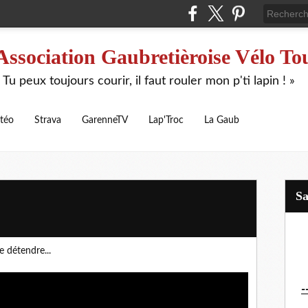
Association Gaubretièroise Vélo To
 Tu peux toujours courir, il faut rouler mon p'ti lapin ! »
téo
Strava
GarenneTV
Lap'Troc
La Gaub
S
 détendre...
-