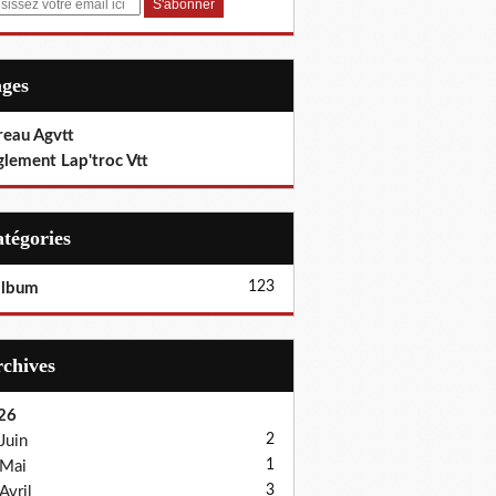
ages
reau Agvtt
glement Lap'troc Vtt
Catégories
123
album
Archives
26
2
Juin
1
Mai
3
Avril