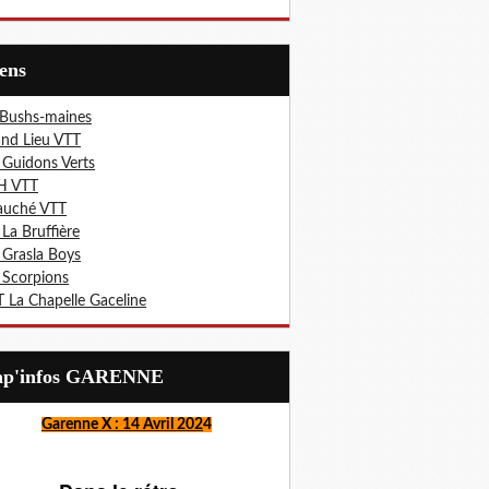
iens
 Bushs-maines
nd Lieu VTT
 Guidons Verts
H VTT
auché VTT
 La Bruffière
 Grasla Boys
 Scorpions
 La Chapelle Gaceline
Lap'infos GARENNE
Garenne X : 14 Avril 202
4