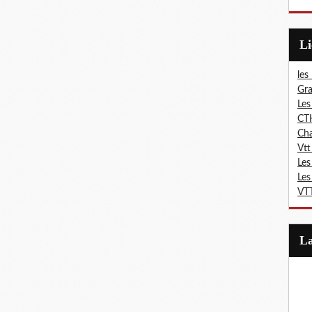
L
les
Gra
Les
CT
Ch
Vtt
Les
Les
VTT