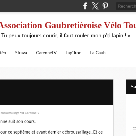
Association Gaubretièroise Vélo To
 Tu peux toujours courir, il faut rouler mon p'ti lapin ! »
téo
Strava
GarenneTV
Lap'Troc
La Gaub
S
nne suit son cours.
-
pour ce septième et avant dernier débroussaillage...Et ce