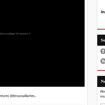
in
S
Abo
tures débroussaillantes...
nou