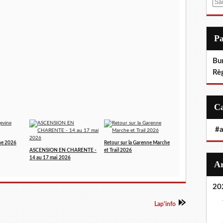
E
m
a
i
P
l
Bu
Rè
#
ne 2026
Retour sur la Garenne Marche
ASCENSION EN CHARENTE -
et Trail 2026
14 au 17 mai 2026
20
Lap'info