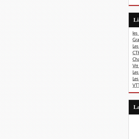
L
les
Gra
Les
CT
Ch
Vtt
Les
Les
VTT