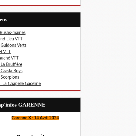
iens
 Bushs-maines
nd Lieu VTT
 Guidons Verts
H VTT
auché VTT
 La Bruffière
 Grasla Boys
 Scorpions
 La Chapelle Gaceline
Lap'infos GARENNE
Garenne X : 14 Avril 202
4