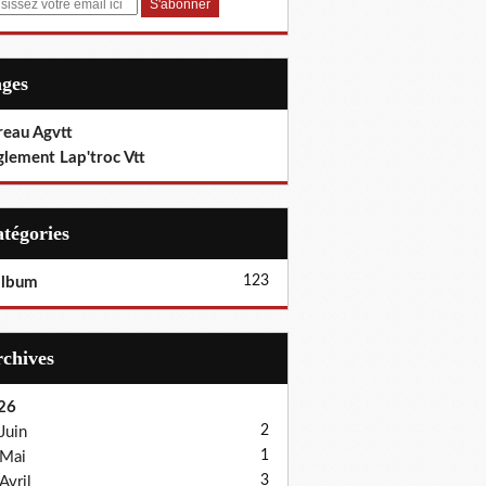
ages
reau Agvtt
glement Lap'troc Vtt
Catégories
123
album
Archives
26
2
Juin
1
Mai
3
Avril