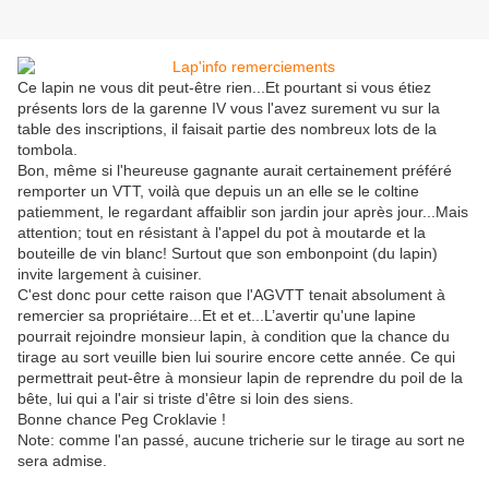
Ce lapin ne vous dit peut-être rien...Et pourtant si vous étiez
présents lors de la garenne IV vous l'avez surement vu sur la
table des inscriptions, il faisait partie des nombreux lots de la
tombola.
Bon, même si l'heureuse gagnante aurait certainement préféré
remporter un VTT, voilà que depuis un an elle se le coltine
patiemment, le regardant affaiblir son jardin jour après jour...Mais
attention; tout en résistant à l'appel du pot à moutarde et la
bouteille de vin blanc! Surtout que son embonpoint (du lapin)
invite largement à cuisiner.
C'est donc pour cette raison que l'AGVTT tenait absolument à
remercier sa propriétaire...Et et et...L’avertir qu'une lapine
pourrait rejoindre monsieur lapin, à condition que la chance du
tirage au sort veuille bien lui sourire encore cette année. Ce qui
permettrait peut-être à monsieur lapin de reprendre du poil de la
bête, lui qui a l'air si triste d'être si loin des siens.
Bonne chance Peg Croklavie !
Note: comme l'an passé, aucune tricherie sur le tirage au sort ne
sera admise.