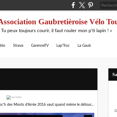
Association Gaubretièroise Vélo To
 Tu peux toujours courir, il faut rouler mon p'ti lapin ! »
téo
Strava
GarenneTV
Lap'Troc
La Gaub
S
 Roc'h des Monts d'Arrée 2016 vaut quand même le détour...
-