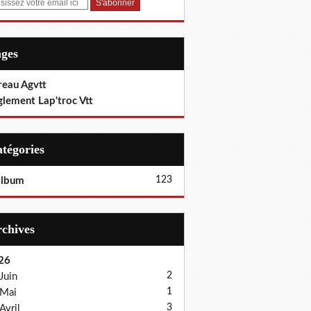
ages
reau Agvtt
glement Lap'troc Vtt
Catégories
123
album
Archives
26
2
Juin
1
Mai
3
Avril