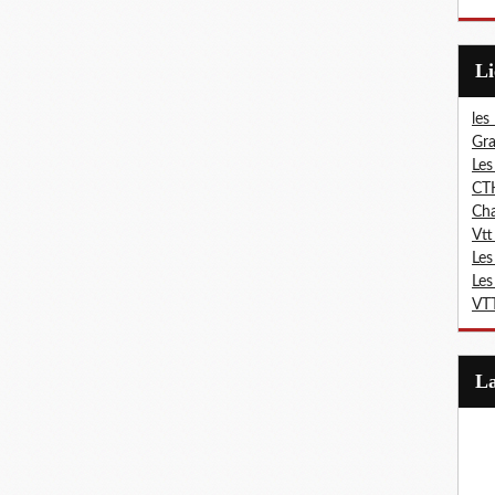
L
les
Gra
Les
CT
Ch
Vtt
Les
Les
VTT