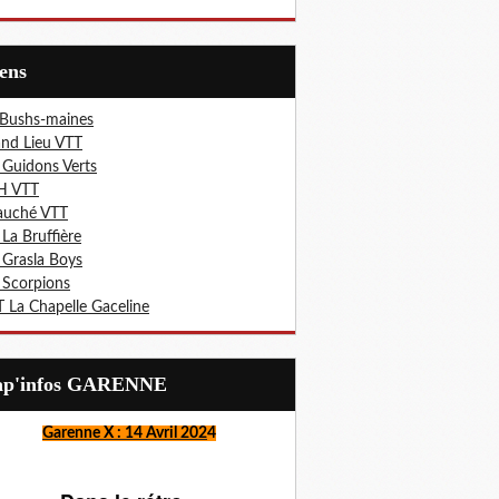
iens
 Bushs-maines
nd Lieu VTT
 Guidons Verts
H VTT
auché VTT
 La Bruffière
 Grasla Boys
 Scorpions
 La Chapelle Gaceline
Lap'infos GARENNE
Garenne X : 14 Avril 202
4