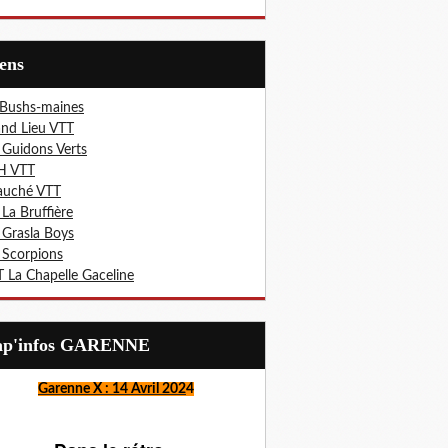
iens
 Bushs-maines
nd Lieu VTT
 Guidons Verts
H VTT
auché VTT
 La Bruffière
 Grasla Boys
 Scorpions
 La Chapelle Gaceline
Lap'infos GARENNE
Garenne X : 14 Avril 202
4