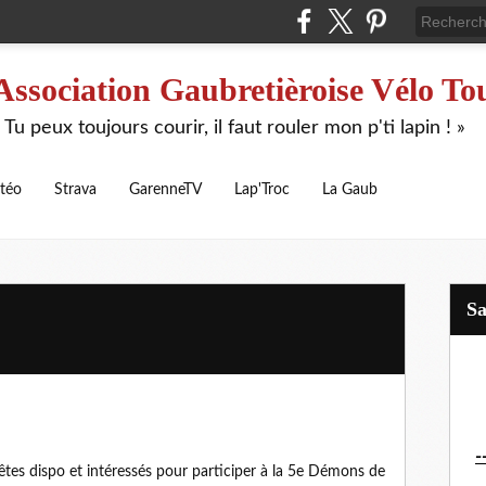
Association Gaubretièroise Vélo To
 Tu peux toujours courir, il faut rouler mon p'ti lapin ! »
téo
Strava
GarenneTV
Lap'Troc
La Gaub
S
-
tes dispo et intéressés pour participer à la 5e Démons de