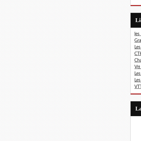
L
les
Gra
Les
CT
Ch
Vtt
Les
Les
VTT