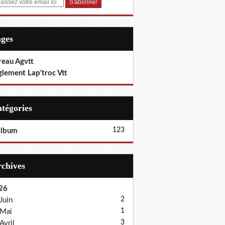
ages
reau Agvtt
glement Lap'troc Vtt
Catégories
123
album
Archives
26
2
Juin
1
Mai
3
Avril