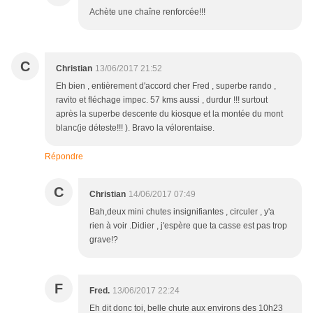
Achète une chaîne renforcée!!!
C
Christian
13/06/2017 21:52
Eh bien , entièrement d'accord cher Fred , superbe rando ,
ravito et fléchage impec. 57 kms aussi , durdur !!! surtout
après la superbe descente du kiosque et la montée du mont
blanc(je déteste!!! ). Bravo la vélorentaise.
Répondre
C
Christian
14/06/2017 07:49
Bah,deux mini chutes insignifiantes , circuler , y'a
rien à voir .Didier , j'espère que ta casse est pas trop
grave!?
F
Fred.
13/06/2017 22:24
Eh dit donc toi, belle chute aux environs des 10h23