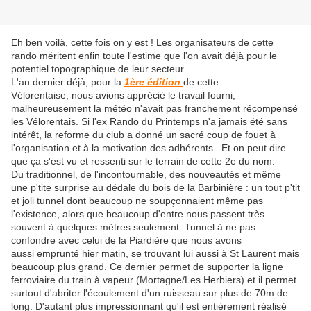
Eh ben voilà, cette fois on y est ! Les organisateurs de cette
rando méritent enfin toute l'estime que l'on avait déjà pour le
potentiel topographique de leur secteur.
L'an dernier déjà, pour la
1ère édition
de cette
Vélorentaise, nous avions apprécié le travail fourni,
malheureusement la météo n'avait pas franchement récompensé
les Vélorentais. Si l'ex Rando du Printemps n'a jamais été sans
intérêt, la reforme du club a donné un sacré coup de fouet à
l'organisation et à la motivation des adhérents...Et on peut dire
que ça s'est vu et ressenti sur le terrain de cette 2e du nom.
Du traditionnel, de l'incontournable, des nouveautés et même
une p'tite surprise au dédale du bois de la Barbinière : un tout p'tit
et joli tunnel dont beaucoup ne soupçonnaient même pas
l'existence, alors que beaucoup d'entre nous passent très
souvent à quelques mètres seulement. Tunnel à ne pas
confondre avec celui de la Piardière que nous avons
aussi emprunté hier matin, se trouvant lui aussi à St Laurent mais
beaucoup plus grand. Ce dernier permet de supporter la ligne
ferroviaire du train à vapeur (Mortagne/Les Herbiers) et il permet
surtout d'abriter l'écoulement d'un ruisseau sur plus de 70m de
long. D'autant plus impressionnant qu'il est entièrement réalisé