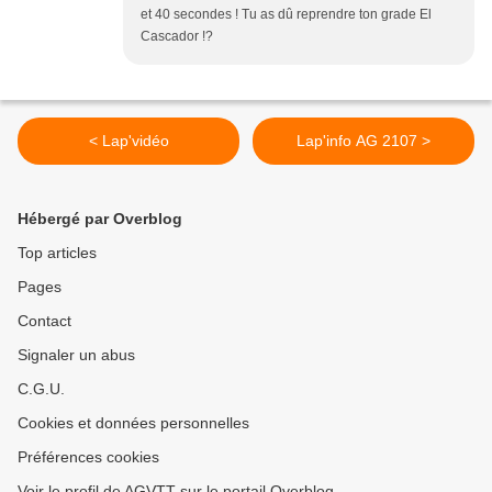
et 40 secondes ! Tu as dû reprendre ton grade El
Cascador !?
< Lap'vidéo
Lap'info AG 2107 >
Hébergé par Overblog
Top articles
Pages
Contact
Signaler un abus
C.G.U.
Cookies et données personnelles
Préférences cookies
Voir le profil de AGVTT sur le portail Overblog