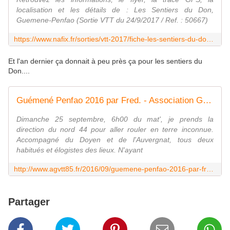
localisation et les détails de : Les Sentiers du Don,
Guemene-Penfao (Sortie VTT du 24/9/2017 / Ref. : 50667)
https://www.nafix.fr/sorties/vtt-2017/fiche-les-sentiers-du-don-50667-1.html
Et l'an dernier ça donnait à peu près ça pour les sentiers du
Don....
Guémené Penfao 2016 par Fred. - Association Gaubretièroise Vélo Tout Terrain
Dimanche 25 septembre, 6h00 du mat', je prends la
direction du nord 44 pour aller rouler en terre inconnue.
Accompagné du Doyen et de l'Auvergnat, tous deux
habitués et élogistes des lieux. N'ayant
http://www.agvtt85.fr/2016/09/guemene-penfao-2016-par-fred.html
Partager