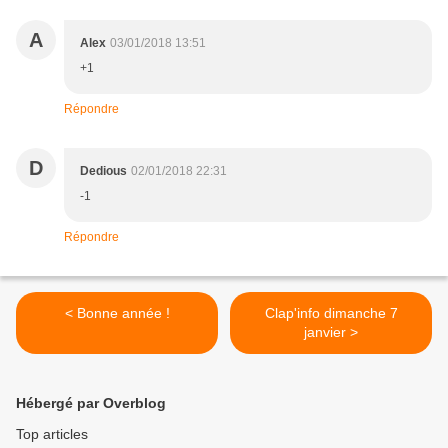
A
Alex
03/01/2018 13:51
+1
Répondre
D
Dedious
02/01/2018 22:31
-1
Répondre
< Bonne année !
Clap'info dimanche 7
janvier >
Hébergé par Overblog
Top articles