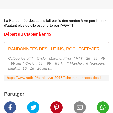
a Randonnée des Lutins fait partie
L
des randos à ne pas louper,
d'autant plus qu'elle est offerte par l'AGVTT .
Départ du Clapier à 6h45
RANDONNEES DES LUTINS, ROCHESERVIERE (Sortie VTT du 29/04/2018 / Ref. : 53303)
Catégories VTT - Cyclo - Marche, Flyer] * VTT : 25 - 35 - 45
- 55 km * Cyclo : 45 - 65 - 85 km * Marche : 6 (parcours
familial) -10 - 15 - 20 km (...)
https://www.nafix.fr/sorties/vtt-2018/fiche-randonnees-des-lutins-53303-1.html
Partager