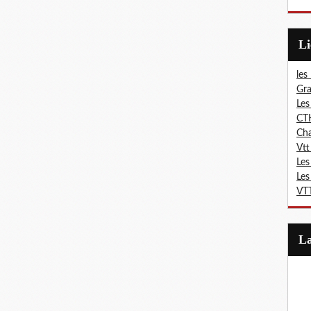
L
les
Gra
Les
CT
Ch
Vtt
Les
Les
VTT