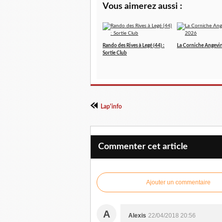
Vous aimerez aussi :
Rando des Rives à Legé (44) :
La Corniche Angevi
Sortie Club
Lap'info
Commenter cet article
Ajouter un commentaire
A
Alexis
22/04/2018 20:56