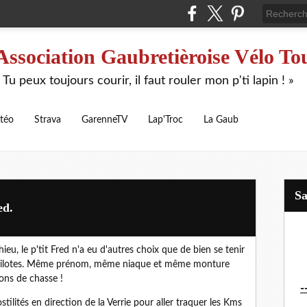
Association Gaubretièroise Vélo To
 Tu peux toujours courir, il faut rouler mon p'ti lapin ! »
téo
Strava
GarenneTV
Lap'Troc
La Gaub
S
ed.
eu, le p'tit Fred n'a eu d'autres choix que de bien se tenir
s pilotes. Même prénom, même niaque et même monture
ions de chasse !
-
tilités en direction de la Verrie pour aller traquer les Kms