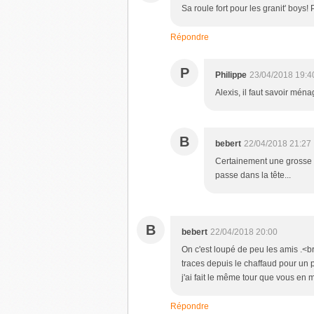
Sa roule fort pour les granit' boys! 
Répondre
P
Philippe
23/04/2018 19:4
Alexis, il faut savoir ména
B
bebert
22/04/2018 21:27
Certainement une grosse p
passe dans la tête...
B
bebert
22/04/2018 20:00
On c'est loupé de peu les amis .<br /
traces depuis le chaffaud pour un 
j'ai fait le même tour que vous en m
Répondre