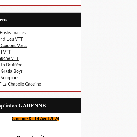
iens
 Bushs-maines
nd Lieu VTT
 Guidons Verts
H VTT
auché VTT
 La Bruffière
 Grasla Boys
 Scorpions
 La Chapelle Gaceline
Lap'infos GARENNE
Garenne X : 14 Avril 202
4