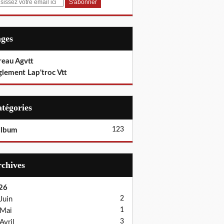
ages
reau Agvtt
glement Lap'troc Vtt
Catégories
123
album
Archives
26
2
Juin
1
Mai
3
Avril