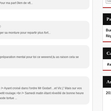
E
Pour ma part 0km de vtt...
m
a
i
P
l
0
Bu
ger sa monture pour repartir plus fort...
Rè
réparation mental pour toi ce weeend,tu as raison cela se
#
> Ayant croisé dans l'ordre Mr Godart ...et Vic j' 'étais sur vos
20
petit roulage.<br /> Samedi matin étant réveillé de bonne heure
ode tortue ...