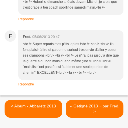
<br /> Hubert si dimanche tu étais devant Michel ,je crois que
c'est grace à ton coach sportif de samedi matin.<br />
Répondre
F
Fred.
05/06/2013 20:47
<br /> Super reports mes p'tits lapins !<br /> <br /> <br /> Ils
font plaisir à lire et ça donne surtout très envie d'aller y poser
ses crampons.<br /> <br /> <br /> Je n'irai pas jusqu'à dire que
la guerre a du bon mais quand même ;<br /> <br /> <br />
"mais ils n'ont pas réussi à abimer une seule portion de
chemin" EXCELLENT<br /> <br /> <br /> <br />
Répondre
< Album - Abbaretz 2013
« Gétigné 2013 » par Fred.
>