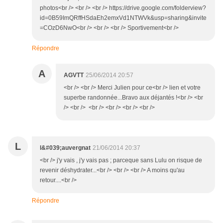
photos<br /> <br /> <br /> https://drive.google.com/folderview?
id=0B59ImQRffHSdaEh2emxVd1NTWVk&usp=sharing&invite
=COzD6NwO<br /> <br /> <br /> Sportivement<br />
Répondre
A
AGVTT
25/06/2014 20:57
<br /> <br /> Merci Julien pour ce<br /> lien et votre
superbe randonnée...Bravo aux déjantés !<br /> <br
/> <br /> <br /> <br /> <br /> <br />
L
l&#039;auvergnat
21/06/2014 20:37
<br /> j'y vais , j'y vais pas ; parceque sans Lulu on risque de
revenir déshydrater...<br /> <br /> <br /> A moins qu'au
retour....<br />
Répondre