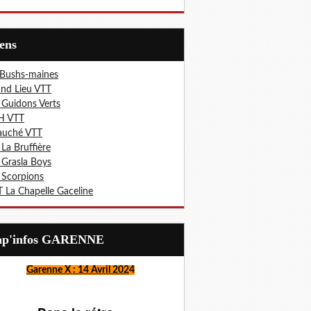
iens
 Bushs-maines
nd Lieu VTT
 Guidons Verts
H VTT
auché VTT
 La Bruffière
 Grasla Boys
 Scorpions
 La Chapelle Gaceline
Lap'infos GARENNE
Garenne X : 14 Avril 202
4