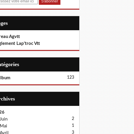
ages
reau Agvtt
glement Lap'troc Vtt
Catégories
123
album
Archives
26
2
Juin
1
Mai
3
Avril