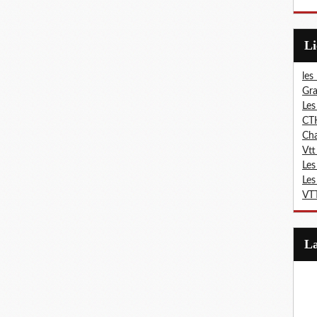
L
les
Gra
Les
CT
Ch
Vtt
Les
Les
VTT