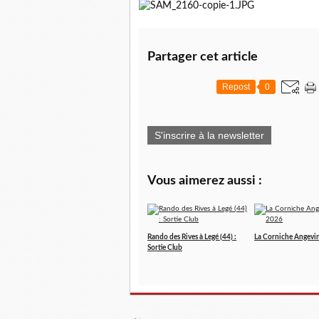
Partager cet article
Repost
0
S'inscrire à la newsletter
Vous aimerez aussi :
Rando des Rives à Legé (44) :
La Corniche Angevi
Sortie Club