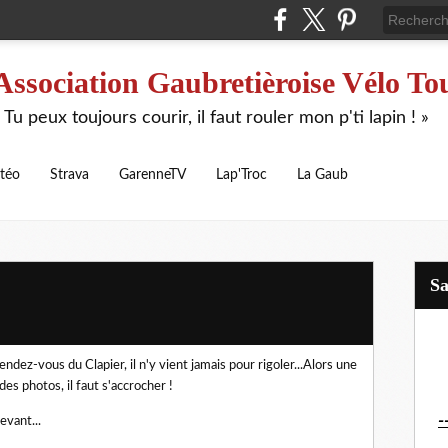
Association Gaubretièroise Vélo To
 Tu peux toujours courir, il faut rouler mon p'ti lapin ! »
téo
Strava
GarenneTV
Lap'Troc
La Gaub
S
dez-vous du Clapier, il n'y vient jamais pour rigoler...Alors une
des photos, il faut s'accrocher !
-
evant...