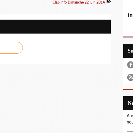
Clap'info Dimanche 22 juin 2014
in
S
Abo
nou