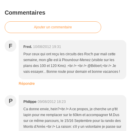
Commentaires
Ajouter un commentaire
F
Fred.
10/08/2012 19:31
Pour ceux qui ont reçu les circuits des Roc'h par mail cette
semaine, mon gîte est à Plounéour-Menez (visible sur les
plans des 100 et 120 Kms) .<br /> <br /> @Bébert,<br /> Je
vais essayer... Bonne route pour demain et bonne vacances !
Répondre
P
Philippe
09/08/2012 18:23
Ca donne envie, hein?<br /> A ce propos, je cherche un p'tit
lapin pour me remplacer sur le 60km et accompagner M.Dus
sur ce même parcours, le 15/16 Septembre pour la rando des
Monts d'Arrée.<br /> La raison: s'il y un volontaire je passe sur