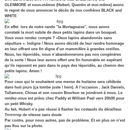
GLENMORE et nous-mêmes (Hubert, Quentin et moi-même) avons
le regret de vous annoncer le décès de nos confrères BLACK and
WHITE
En effet lors de notre rando "la Mortagnaise", nous avons
constaté la mort subite de deux petits lapins dans un bosquet.
Vous vous rendez compte ? «Deux lapins abandonnés sans
sépulture ». Indigne ! Nous avons décidé de leur rendre hommage
en leur offrant une fin digne d’un mammifère à grandes oreilles.
Nous, les léporidés, nous n’abandonnerons pas nos congénères
de la sorte ! Nous leur avons offert une fin honorable en espérant
qu’ils reposent en paix dans le pays des léporidés, au chemin des
petits lapins.
Amen !
Pour ceux qui le souhaitent une messe de huitaine sera célébrée
dans huit jours (ça tombe juste ! hein). A l’occasion , Jack Daniels,
Tullamore, Chivas et son cousin Bourbon se joindront à nous. Le
rendez-vous est prévu chez Paddy et William Peel vers 20h00 pour
un petit Whisky.
Au fait, Hubert n’a pas réussi à flasher les costauds du dérailleur.
Trrrrrrrop de vitesse sans doute
Par contre, pour nous autres, pas de problème. Et en plus on n’est
pas flou sur la photo.