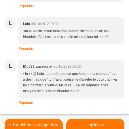
Répondre
L
Lulu
30/10/2012 19:02
<br /> Rectification mon bon Hubert! Alcooliques de folk
irlandais. C'est mieux et ça colle mieux à leur foi. <br />
Répondre
L
l&#039;auvergnat
30/10/2012 18:10
<br /> @ Lulu : quand je pense que lors de ma rubrique ' sac
à dos magique ' tu m'avait conseillé d'arrêter le coca , là il va
falloir arrêter le whisky MON LULU.N'en déplaise à tes
acolytes de folk<br /> irlandais<br />
Répondre
< 1er débroussaillage de la
Lap’info >