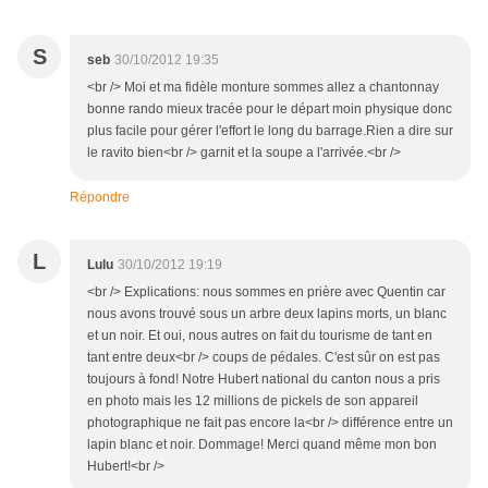
S
seb
30/10/2012 19:35
<br /> Moi et ma fidèle monture sommes allez a chantonnay
bonne rando mieux tracée pour le départ moin physique donc
plus facile pour gérer l'effort le long du barrage.Rien a dire sur
le ravito bien<br /> garnit et la soupe a l'arrivée.<br />
Répondre
L
Lulu
30/10/2012 19:19
<br /> Explications: nous sommes en prière avec Quentin car
nous avons trouvé sous un arbre deux lapins morts, un blanc
et un noir. Et oui, nous autres on fait du tourisme de tant en
tant entre deux<br /> coups de pédales. C'est sûr on est pas
toujours à fond! Notre Hubert national du canton nous a pris
en photo mais les 12 millions de pickels de son appareil
photographique ne fait pas encore la<br /> différence entre un
lapin blanc et noir. Dommage! Merci quand même mon bon
Hubert!<br />