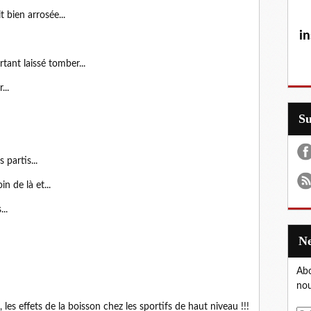
t bien arrosée...
in
tant laissé tomber...
...
S
 partis...
n de là et...
..
Abo
nou
les effets de la boisson chez les sportifs de haut niveau !!!