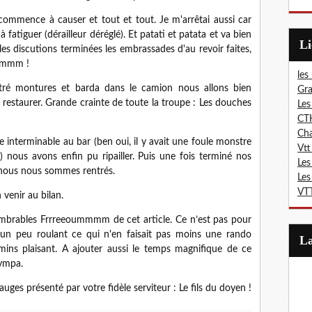
 commence à causer et tout et tout. Je m'arrêtai aussi car
atiguer (dérailleur déréglé). Et patati et patata et va bien
L
 les discutions terminées les embrassades d'au revoir faites,
ummmm !
les
entré montures et barda dans le camion nous allons bien
Gra
restaurer. Grande crainte de toute la troupe : Les douches
Les
CT
Ch
 interminable au bar (ben oui, il y avait une foule monstre
Vtt
nous avons enfin pu ripailler. Puis une fois terminé nos
Les
, nous nous sommes rentrés.
Les
VTT
venir au bilan.
mbrables Frrreeoummmm de cet article. Ce n’est pas pour
e un peu roulant ce qui n'en faisait pas moins une rando
ins plaisant. A ajouter aussi le temps magnifique de ce
ympa.
auges présenté par votre fidèle serviteur : Le fils du doyen !