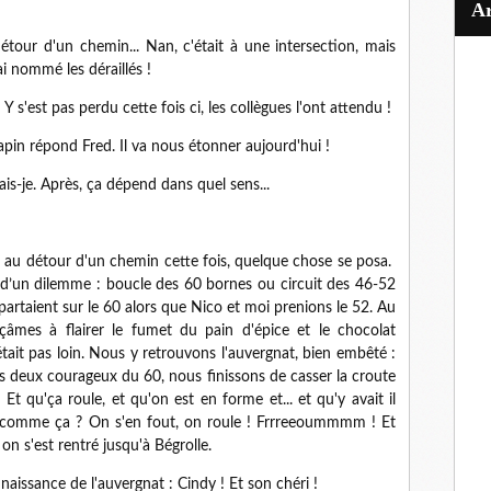
étour d'un chemin... Nan, c'était à une intersection, mais
i nommé les déraillés !
 Y s'est pas perdu cette fois ci, les collègues l'ont attendu !
apin répond Fred. Il va nous étonner aujourd'hui !
is-je. Après, ça dépend dans quel sens...
t au détour d'un chemin cette fois, quelque chose se posa.
e d’un dilemme : boucle des 60 bornes ou circuit des 46-52
partaient sur le 60 alors que Nico et moi prenions le 52. Au
es à flairer le fumet du pain d'épice et le chocolat
était pas loin. Nous y retrouvons l'auvergnat, bien embêté :
nos deux courageux du 60, nous finissons de casser la croute
Et qu'ça roule, et qu'on est en forme et... et qu'y avait il
 comme ça ? On s'en fout, on roule ! Frrreeoummmm ! Et
n s'est rentré jusqu'à Bégrolle.
naissance de l'auvergnat : Cindy ! Et son chéri !