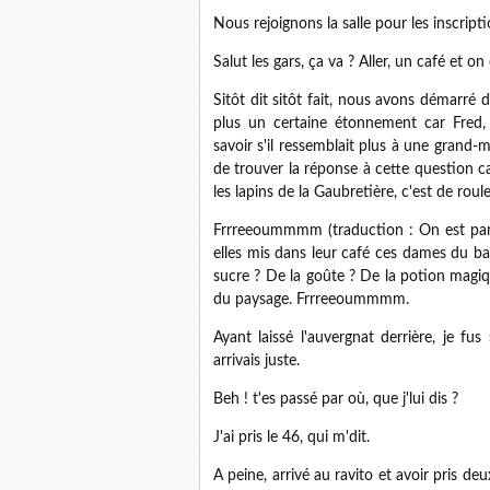
Nous rejoignons la salle pour les inscript
Salut les gars, ça va ? Aller, un café et on 
Sitôt dit sitôt fait, nous avons démarré 
plus un certaine étonnement car Fred, a
savoir s'il ressemblait plus à une grand-m
de trouver la réponse à cette question c
les lapins de la Gaubretière, c'est de roule
Frrreeoummmm (traduction : On est parti)
elles mis dans leur café ces dames du 
sucre ? De la goûte ? De la potion magiq
du paysage. Frrreeoummmm.
Ayant laissé l'auvergnat derrière, je fus
arrivais juste.
Beh ! t'es passé par où, que j'lui dis ?
J'ai pris le 46, qui m'dit.
A peine, arrivé au ravito et avoir pris deu