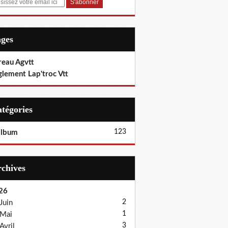
ages
reau Agvtt
glement Lap'troc Vtt
Catégories
123
album
Archives
26
2
Juin
1
Mai
3
Avril