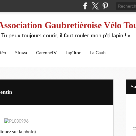
Association Gaubretièroise Vélo To
 Tu peux toujours courir, il faut rouler mon p'ti lapin ! »
téo
Strava
GarenneTV
Lap'Troc
La Gaub
S
entin
-
cliquez sur la photo)