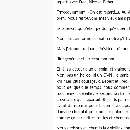
reparti avec Fred, Nico et Bébert.
Frrreeoummmm, (On est reparti...). Au d
bref... Nous retrouvons mes vieux amis j'a
Le lapereau qui s'était perdu, qu'y disent !
Non il est en forme ce matin notre p'tit l
Mais j'étonne toujours, Président, réponda
Rire générale et Frrreeoummmm.
Et là, au détour d'un chemin, et vraimen
Non, pas un hélico, ni un OVNI, je parl
km ? Les plus courageux, Bébert et Fred, 
bout de quelque temps nous commençâm
fraichement déballé : le second ravito n'
crevé alors qu'il repartait. Rejoints par 
avant de repartir pour la dernière étape. 
dans ce chocolat pour nous requinquer
comme ça par petites routes et chemins, o
Nous croisons en chemin la « vieille » con