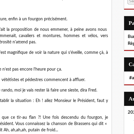
E
m
a
ure, enfin à un fourgon précisément.
i
P
l
fait la proposition de nous emmener, à peine avons nous
mmenait, cavaliers et montures, hommes et vélos, vers
Bu
rosité n'attend pas.
Rè
 c'est magnifique de voir la nature qui s'éveille, comme çà, à
 n’est pas encore l'heure pour ça.
#
 vététistes et pédestres commencent à affluer.
ndo, moi je vais rester là faire une sieste, dira Fred.
blir la situation : Eh ! allez Monsieur le Président, faut y
20
t que ce tir-au flan ?! Une fois descendu du fourgon, je
ésident. Vous connaissez la chanson de Brassens qui dit «
it Ah, ah,ah,ah, putain de froid...