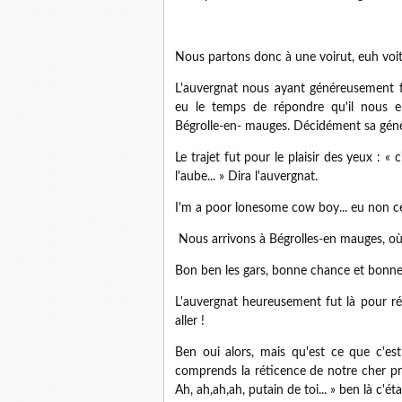
Nous partons donc à une voirut, euh voit
L'auvergnat nous ayant généreusement 
eu le temps de répondre qu'il nous e
Bégrolle-en- mauges. Décidément sa géné
Le trajet fut pour le plaisir des yeux : «
l'aube... » Dira l'auvergnat.
I'm a poor lonesome cow boy... eu non ce
Nous arrivons à Bégrolles-en mauges, où
Bon ben les gars, bonne chance et bonne ra
L'auvergnat heureusement fut là pour réta
aller !
Ben oui alors, mais qu'est ce que c'es
comprends la réticence de notre cher pr
Ah, ah,ah,ah, putain de toi... » ben là c'éta