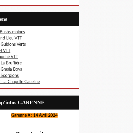
iens
 Bushs-maines
nd Lieu VTT
 Guidons Verts
H VTT
auché VTT
 La Bruffière
 Grasla Boys
 Scorpions
 La Chapelle Gaceline
Lap'infos GARENNE
Garenne X : 14 Avril 202
4