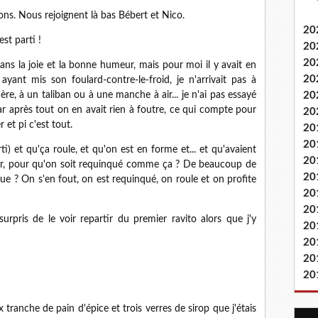
ions. Nous rejoignent là bas Bébert et Nico.
20
est parti !
20
20
dans la joie et la bonne humeur, mais pour moi il y avait en
20
yant mis son foulard-contre-le-froid, je n'arrivait pas à
20
ère, à un taliban ou à une manche à air... je n'ai pas essayé
ar après tout on en avait rien à foutre, ce qui compte pour
20
r et pi c'est tout.
20
20
 et qu'ça roule, et qu'on est en forme et... et qu'avaient
20
bar, pour qu'on soit requinqué comme ça ? De beaucoup de
20
ue ? On s'en fout, on est requinqué, on roule et on profite
20
20
 surpris de le voir repartir du premier ravito alors que j'y
20
20
20
20
x tranche de pain d'épice et trois verres de sirop que j'étais