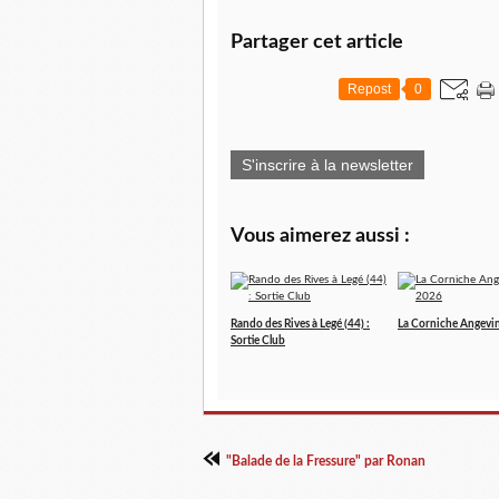
Partager cet article
Repost
0
S'inscrire à la newsletter
Vous aimerez aussi :
Rando des Rives à Legé (44) :
La Corniche Angevi
Sortie Club
"Balade de la Fressure‏" par Ronan