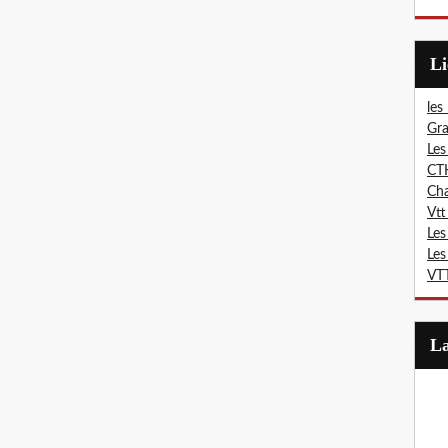
L
les
Gra
Les
CT
Ch
Vtt
Les
Les
VTT