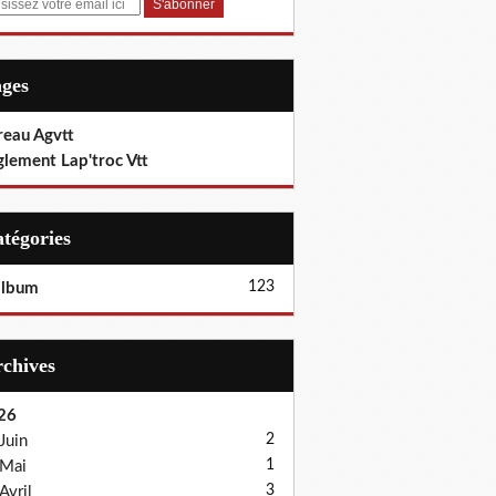
ages
reau Agvtt
glement Lap'troc Vtt
Catégories
123
album
Archives
26
2
Juin
1
Mai
3
Avril