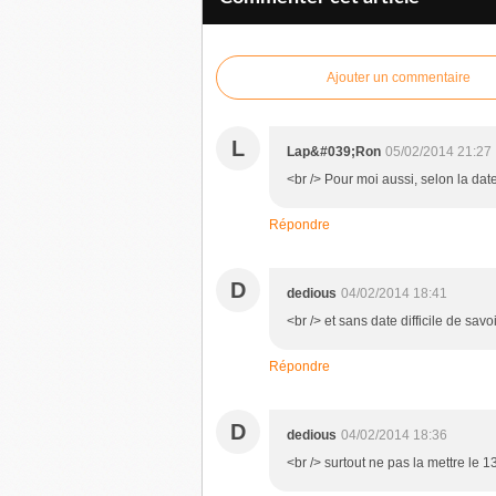
Ajouter un commentaire
L
Lap&#039;Ron
05/02/2014 21:27
<br /> Pour moi aussi, selon la dat
Répondre
D
dedious
04/02/2014 18:41
<br /> et sans date difficile de savoi
Répondre
D
dedious
04/02/2014 18:36
<br /> surtout ne pas la mettre le 13