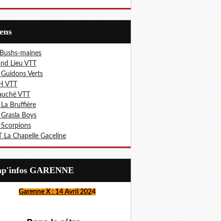
iens
 Bushs-maines
nd Lieu VTT
 Guidons Verts
H VTT
auché VTT
 La Bruffière
 Grasla Boys
 Scorpions
 La Chapelle Gaceline
Lap'infos GARENNE
Garenne X : 14 Avril 202
4