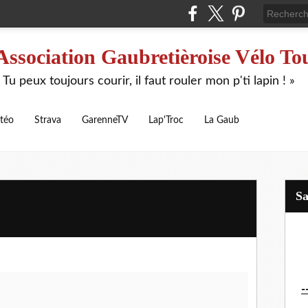
Association Gaubretièroise Vélo To
 Tu peux toujours courir, il faut rouler mon p'ti lapin ! »
téo
Strava
GarenneTV
Lap'Troc
La Gaub
S
-