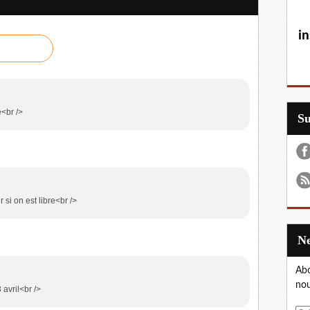
in
e<br />
S
r si on est libre<br />
Abo
nou
 avril<br />