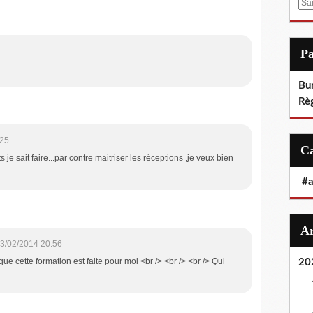
E
m
a
i
P
l
Bu
Rè
:25
 je sait faire...par contre maitriser les réceptions ,je veux bien
#
3/02/2014 20:56
ue cette formation est faite pour moi <br /> <br /> <br /> Qui
20