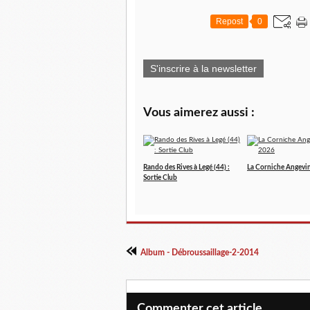
Repost
0
S'inscrire à la newsletter
Vous aimerez aussi :
Rando des Rives à Legé (44) :
La Corniche Angevi
Sortie Club
Album - Débroussaillage-2-2014
Commenter cet article