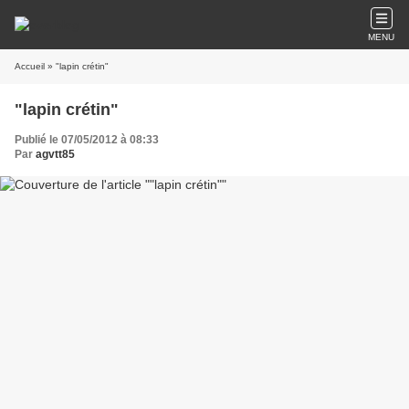
MENU
Accueil
» "lapin crétin"
"lapin crétin"
Publié le 07/05/2012 à 08:33
Par
agvtt85