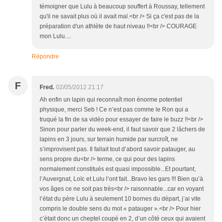
témoigner que Lulu à beaucoup souffert à Roussay, tellement
qu'il ne savait plus où il avait mal.<br /> Si ça c'est pas de la
préparation d'un athlète de haut niveau !!<br /> COURAGE
mon Lulu....
Répondre
F
Fred.
02/05/2012 21:17
Ah enfin un lapin qui reconnaît mon énorme potentiel
physique, merci Seb ! Ce n’est pas comme le Ron qui a
truqué la fin de sa vidéo pour essayer de faire le buzz !!<br />
Sinon pour parler du week-end, il faut savoir que 2 lâchers de
lapins en 3 jours, sur terrain humide par surcroît, ne
s’improvisent pas. Il fallait tout d’abord savoir patauger, au
sens propre du<br /> terme, ce qui pour des lapins
normalement constitués est quasi impossible...Et pourtant,
l’Auvergnat, Loïc et Lulu l’ont fait...Bravo les gars !!! Bien qu’à
vos âges ce ne soit pas très<br /> raisonnable...car en voyant
l’état du père Lulu à seulement 10 bornes du départ, j’ai vite
compris le double sens du mot « patauger ».<br /> Pour hier
c’était donc un cheptel coupé en 2, d’un côté ceux qui avaient