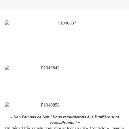
er
Pour cette journée du 1
mai, 8 des petits lapins étaient présent
ème
pour la 13
édition de la Roussayaise. Départ ce matin à 7h30
pour moi, Fred, Philippe, Ron, Seb, et les grands mordu de vtt (et
de la boue) de ce week-end, Hubert, Loïc et la star de la
« descente» Lulu.
"C’est vrai que pour la descente de vélo ... Lulu c’est la Star !"
Arrivé à Roussay avec un beau soleil, une belle matinée s’offrait
à nous. Les inscriptions faites, on se prépare sous 2/3 gouttes
d’eau mais rien de méchant, nous pouvons donc partir
tranquille...Bien que pour Seb, l’eau reste quelque chose de
viscéral ...
« Non Fait pas ça Seb ! Nous retournerons à la Bruffière si tu
veux...Promis ! »
Un
départ très rapide pour moi et Ronan dit « Contador», mais je