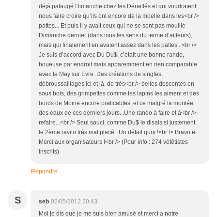
déjà pataugé Dimanche chez les Déraillés et qui voudraient
nous faire croire qu’ils ont encore de la moelle dans les<br />
pattes... Et puis il y avait ceux qui ne se sont pas mouillé
Dimanche dernier (dans tous les sens du terme d’ailleurs),
mais qui finalement en avaient assez dans les pattes...<br />
Je suis d’accord avec Du Du$, c’était une bonne rando,
boueuse par endroit mais apparemment en rien comparable
avec le May sur Evre. Des créations de singles,
débroussaillages ici et là, de très<br /> belles descentes en
sous bois, des grimpettes comme les lapins les aiment et des
bords de Moine encore praticables, et ce malgré la montée
des eaux de ces derniers jours...Une rando à faire et à<br />
refaire...<br /> Seul souci, comme Du$ le disais si justement,
le 2ème ravito très mal placé...Un détail quoi !<br /> Bravo et
Merci aux organisateurs !<br /> (Pour info : 274 vététistes
inscrits)
Répondre
S
seb
02/05/2012 20:43
Moi je dis que je me suis bien amusé et merci a notre