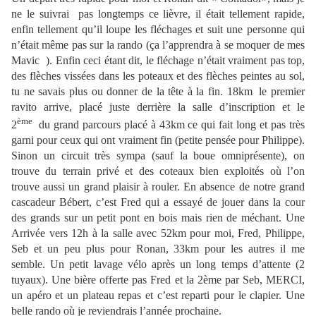
ne le suivrai
s
pas longtemps ce lièvre, il était tellement rapide,
enfin tellement qu’il loupe les fléchages et suit une personne qui
n’était même
pas sur la rando (ça l’apprendra à se moquer de mes
Mavic
!
). Enfin ceci étant dit, le fléchage n’était vraiment pas top,
des flèches vissées dans les poteaux et des flèches peintes au sol,
tu ne savais plus ou donner de la tête à la fin. 18km
,
le premier
ravito arrive, placé juste derrière la salle d’inscription et le
ème
2
du grand parcours placé à 43km ce qui fait long et pas très
garni pour ceux qui ont vraiment fin (petite pensée pour Philippe).
Sinon un circuit très sympa (sauf la boue omniprésente), on
trouve du terrain privé et des coteaux bien exploités où l’on
trouve aussi un grand plaisir à rouler. En absence de notre grand
cascadeur Bébert, c’est Fred qui a essayé de jouer dans la cour
des grands sur un petit pont en bois mais rien de méchant.
Une
Arrivée vers 12h à la salle avec 52km pour moi, Fred, Philippe,
Seb et un peu plus pour Ronan, 33km pour les autres il me
semble. Un petit lavage vélo après un long temps d’attente (2
tuyaux). Une bière offerte pas Fred et la 2ème par Seb, MERCI,
un apéro et un plateau repas et c’est reparti pour le clapier. Une
belle rando où je reviendrais l’année prochaine.