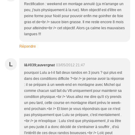
Rectification : weekend en montage annulé (ça m'arrange un
peu, j'suis physiquement à la rue). Mon objectif est d'être en
peine forme pour Noël pour pouvoir enfin me goinfrer de foie
gras et de<br /> sauce bien grasse. Il me reste encore 8 mois
pour atteindre<br /> cet objectif. Alors ça calme les mauvaises
langues !!!
Répondre
L
l&#039;auvergnat
03/05/2012 21:47
pourquoi Lulu a-t-il fait deux randos en 3 jours ? qui plus est
dans des conditions difficile ?<br /> je pense avoir la réponse
: il se prépare à un week-end en montagne avec Michel qui
comme chacun sait fait du Vtt uniquement pour maintenir sa
condition physique.<br /> Vous allez me dire qu'il s'y prends
un peu tard, cette course en montagne étant prévu le week-
end prochain.<br /> Et bien je vous répondrais que ce n'est
pas physiquement que Lulu se prépare, c'est mentalement .
<br /> je m'explique : Lulu s'est que physiquement ,il va être
un peu juste.il a donc décidé de s'entrainer à souffrir , d'où
l'intérêt de ces deux randos boueuses.<br /> Loïc peut