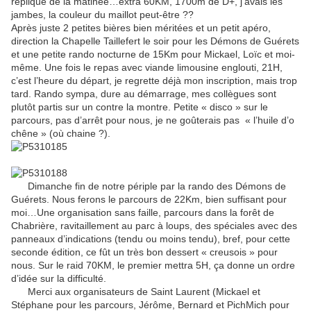
réplique de la matinée…extra 60KM, 1700m de D+, j’avais les
jambes, la couleur du maillot peut-être ??
Après juste 2 petites bières bien méritées et un petit apéro,
direction la Chapelle Taillefert le soir pour les Démons de Guérets
et une petite rando nocturne de 15Km pour Mickael, Loïc et moi-
même. Une fois le repas avec viande limousine englouti, 21H,
c’est l’heure du départ, je regrette déjà mon inscription, mais trop
tard. Rando sympa, dure au démarrage, mes collègues sont
plutôt partis sur un contre la montre. Petite « disco » sur le
parcours, pas d’arrêt pour nous, je ne goûterais pas « l’huile d’o
chêne » (où chaine ?).
Dimanche fin de notre périple par la rando des Démons de
Guérets. Nous ferons le parcours de 22Km, bien suffisant pour
moi…Une organisation sans faille, parcours dans la forêt de
Chabrière, ravitaillement au parc à loups, des spéciales avec des
panneaux d’indications (tendu ou moins tendu), bref, pour cette
seconde édition, ce fût un très bon dessert « creusois » pour
nous. Sur le raid 70KM, le premier mettra 5H, ça donne un ordre
d’idée sur la difficulté.
Merci aux organisateurs de Saint Laurent (Mickael et
Stéphane pour les parcours, Jérôme, Bernard et PichMich pour