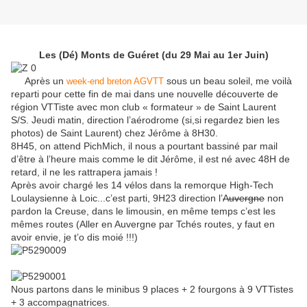
Les (Dé) Monts de Guéret (du 29 Mai au 1er Juin)
Après un
sous un beau soleil, me voilà
week-end breton AGVTT
reparti pour cette fin de mai dans une nouvelle découverte de
région VTTiste avec mon club « formateur » de Saint Laurent
S/S. Jeudi matin, direction l’aérodrome (si,si regardez bien les
photos) de Saint Laurent) chez Jérôme à 8H30.
8H45, on attend PichMich, il nous a pourtant bassiné par mail
d’être à l’heure mais comme le dit Jérôme, il est né avec 48H de
retard, il ne les rattrapera jamais !
Après avoir chargé les 14 vélos dans la remorque High-Tech
Loulaysienne à Loic...c’est parti, 9H23 direction l’
Auvergne
non
pardon la Creuse, dans le limousin, en même temps c’est les
mêmes routes (Aller en Auvergne par Tchés routes, y faut en
avoir envie, je t’o dis moié !!!)
Nous partons dans le minibus 9 places + 2 fourgons à 9 VTTistes
+ 3 accompagnatrices.