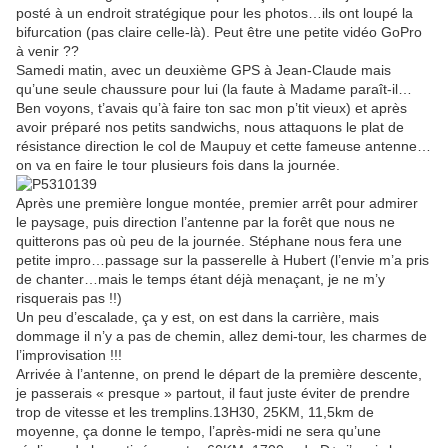
posté à un endroit stratégique pour les photos…ils ont loupé la
bifurcation (pas claire celle-là). Peut être une petite vidéo GoPro
à venir ??
Samedi matin, avec un deuxième GPS à Jean-Claude mais
qu’une seule chaussure pour lui (la faute à Madame paraît-il…
Ben voyons, t’avais qu’à faire ton sac mon p’tit vieux) et après
avoir préparé nos petits sandwichs, nous attaquons le plat de
résistance direction le col de Maupuy et cette fameuse antenne…
on va en faire le tour plusieurs fois dans la journée.
Après une première longue montée, premier arrêt pour admirer
le paysage, puis direction l’antenne par la forêt que nous ne
quitterons pas où peu de la journée. Stéphane nous fera une
petite impro…passage sur la passerelle à Hubert (l’envie m’a pris
de chanter…mais le temps étant déjà menaçant, je ne m’y
risquerais pas !!)
Un peu d’escalade, ça y est, on est dans la carrière, mais
dommage il n’y a pas de chemin, allez demi-tour, les charmes de
l’improvisation !!!
Arrivée à l’antenne, on prend le départ de la première descente,
je passerais « presque » partout, il faut juste éviter de prendre
trop de vitesse et les tremplins.13H30, 25KM, 11,5km de
moyenne, ça donne le tempo, l’après-midi ne sera qu’une