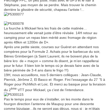
Fléchage FFC, un peu juste, mais avec le GPS et le flair à
Stéphane, pas moyen de se perdre. Mais trouver le chemin
derrière la glissière de sécurité, chapeau l’artiste !...
La fourche à Mickael fera les frais de cette matinée…
heureusement elle venait juste d’être révisée. 14H retour au
camping pour un repas bien mérité avec fromage de région
après 48km et 1200m de D+.
Après une petite sieste, courses sur Guéret en attendant nos
compères pour la Formule 2. Achats pour le barbecue du soir,
Bières Grimbergen (à Saint Laurent, ils ne boivent plus de la
bière kro de « maçon » comme ils disent, je m’en rappellerai
pour le futur. Il bien loin le temps où je devais faire avec de la
bière périmée de 3-4 ans dans le frigo !!!)
19H, nous accueillons, nos 5 derniers collègues : Jean-Claude,
Pierrick, Jérôme 2, El Basco et Roger. Fini l’essayage du 27 ‘’5 à
Roger pour PichMich et Loic. Et merci au basque pour la livraison
ème
du 2
VTT pour Mickael, ça c’est de l’intendance.
Pas le temps pour eux de s’installer, on les monte dans le
fourgon direction l’antenne de Maupuy pour une descente
comme bizutage…ils ne seront pas déçus, nous si : je m’étais