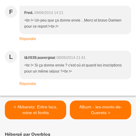
F
Fred.
09/06/2014 14:21
<br /> Un peu que ça donne envie ...Merci et bravo Damien
pour ce report !<br />
Répondre
L
l&#039;auvergnat
08/06/2014 21:41
<br /> Si ça donne envie ? c'est où et quand les inscriptions
pour un même séjour ?<br />
Répondre
< Abbaretz: Entre lacs,
Album - les-monts-de-
mine et forêts
Guerets >
Hébergé par Overblog