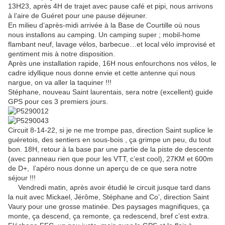
13H23, après 4H de trajet avec pause café et pipi, nous arrivons
à l’aire de Guéret pour une pause déjeuner.
En milieu d’après-midi arrivée à la Base de Courtille où nous
nous installons au camping. Un camping super ; mobil-home
flambant neuf, lavage vélos, barbecue…et local vélo improvisé et
gentiment mis à notre disposition.
Après une installation rapide, 16H nous enfourchons nos vélos, le
cadre idyllique nous donne envie et cette antenne qui nous
nargue, on va aller la taquiner !!!
Stéphane, nouveau Saint laurentais, sera notre (excellent) guide
GPS pour ces 3 premiers jours.
Circuit 8-14-22, si je ne me trompe pas, direction Saint suplice le
guéretois, des sentiers en sous-bois , ça grimpe un peu, du tout
bon. 18H, retour à la base par une partie de la piste de descente
(avec panneau rien que pour les VTT, c’est cool), 27KM et 600m
de D+, l’apéro nous donne un aperçu de ce que sera notre
séjour !!!
Vendredi matin, après avoir étudié le circuit jusque tard dans
la nuit avec Mickael, Jérôme, Stéphane and Co’, direction Saint
Vaury pour une grosse matinée. Des paysages magnifiques, ça
monte, ça descend, ça remonte, ça redescend, bref c’est extra.