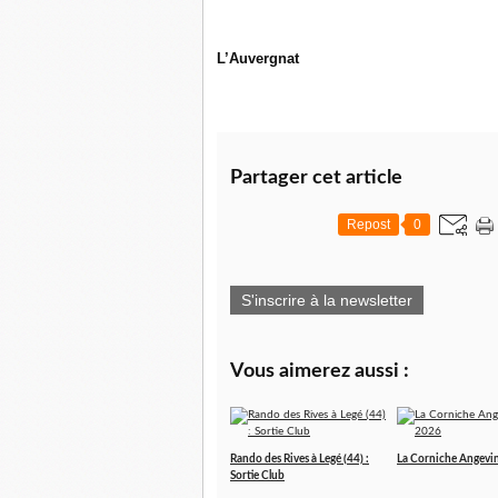
L’Auvergnat
Partager cet article
Repost
0
S'inscrire à la newsletter
Vous aimerez aussi :
Rando des Rives à Legé (44) :
La Corniche Angevi
Sortie Club