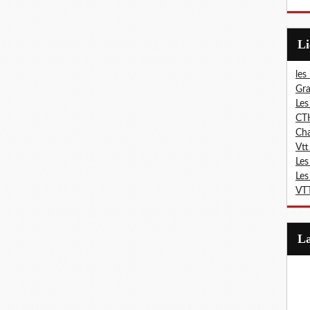
L
les
Gra
Les
CT
Ch
Vtt
Les
Les
VTT