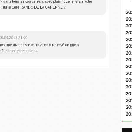
/> dans tous les cas ce sera avec plaisir que je ferais votre
ntôt sur la 1ère RANDO DE LA GARENNE ?
20
20
20
20
09/04/2012 21:00
20
ras une dizaine<br /> de vtt on a reservé un gite a
20
 info pas de probleme a+
20
20
20
20
20
20
20
20
20
20