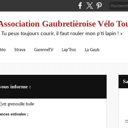
Association Gaubretièroise Vélo To
 Tu peux toujours courir, il faut rouler mon p'ti lapin ! »
téo
Strava
GarenneTV
Lap'Troc
La Gaub
S
vous informe :
nces estivales ;
-