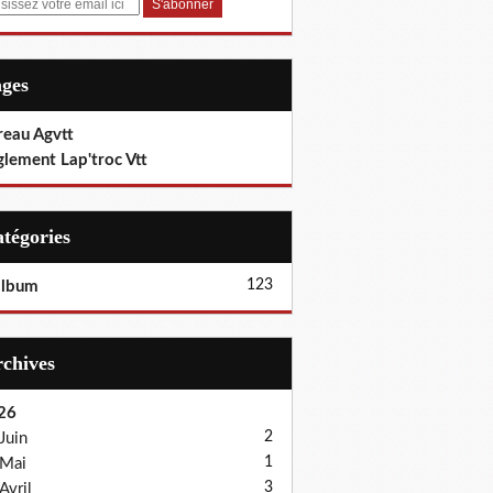
ages
reau Agvtt
glement Lap'troc Vtt
Catégories
123
album
Archives
26
2
Juin
1
Mai
3
Avril