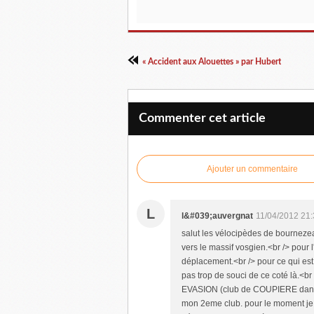
« Accident aux Alouettes » par Hubert
Commenter cet article
Ajouter un commentaire
L
l&#039;auvergnat
11/04/2012 21
salut les vélocipèdes de bourneze
vers le massif vosgien.<br /> pour l'
déplacement.<br /> pour ce qui es
pas trop de souci de ce coté là.<b
EVASION (club de COUPIERE dans 
mon 2eme club. pour le moment je n