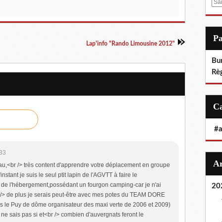
E
m
a
i
P
l
Lap'info "Rando Limousine 2012"
Bu
Rè
#
:33
au,<br /> très content d'apprendre votre déplacement en groupe
instant je suis le seul ptit lapin de l'AGVTT à faire le
t de l'hébergement,possédant un fourgon camping-car je n'ai
20
r /> de plus je serais peut-être avec mes potes du TEAM DORE
le Puy de dôme organisateur des maxi verte de 2006 et 2009)
e sais pas si et<br /> combien d'auvergnats feront le