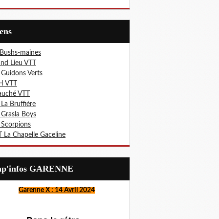
iens
 Bushs-maines
nd Lieu VTT
 Guidons Verts
H VTT
auché VTT
 La Bruffière
 Grasla Boys
 Scorpions
 La Chapelle Gaceline
Lap'infos GARENNE
Garenne X : 14 Avril 202
4