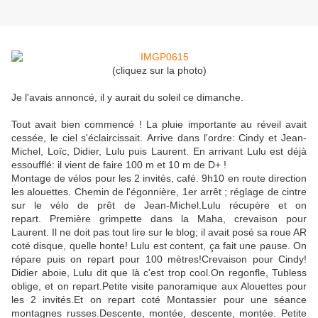
(cliquez sur la photo)
Je l'avais annoncé, il y aurait du soleil ce dimanche.
Tout avait bien commencé ! La pluie importante au réveil avait
cessée, le ciel s'éclaircissait. Arrive dans l'ordre: Cindy et Jean-
Michel, Loïc, Didier, Lulu puis Laurent. En arrivant Lulu est déjà
essoufflé: il vient de faire 100 m et 10 m de D+ !
Montage de vélos pour les 2 invités, café. 9h10 en route direction
les alouettes. Chemin de l'égonnière, 1er arrêt ; réglage de cintre
sur le vélo de prêt de Jean-Michel.Lulu récupère et on
repart. Première grimpette dans la Maha, crevaison pour
Laurent. Il ne doit pas tout lire sur le blog; il avait posé sa roue AR
coté disque, quelle honte! Lulu est content, ça fait une pause. On
répare puis on repart pour 100 mètres!Crevaison pour Cindy!
Didier aboie, Lulu dit que là c'est trop cool.On regonfle, Tubless
oblige, et on repart.Petite visite panoramique aux Alouettes pour
les 2 invités.Et on repart coté Montassier pour une séance
montagnes russes.Descente, montée, descente, montée. Petite