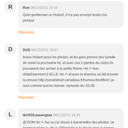
R
Ron
08/12/2011 20:10
Quel gentleman ce Hubert, il n'a pas envoyé toutes les
photos!
Répondre
D
DU$
08/12/2011 19:07
bravo Hubert pour les photos, et les gars prenez des lunette
de soleil la prochaine foi, et avec ces 2 gardes du corps ils
pouvaient rien arriver à la petite Reine.<br /> bon
rétablissement à ELLE.<br /> et pour le tiramisu sa fait tousser
la preuve http://canalstreet.canalplus.fr/humour/bref/bref.-je-
suis-comme-tout-le-monde.-episode-du-20-09
Répondre
L
l&#039;auvergnat
08/12/2011 18:35
@ RON<br /> t'as vu j'ai réussi à transmettre des photos ! je