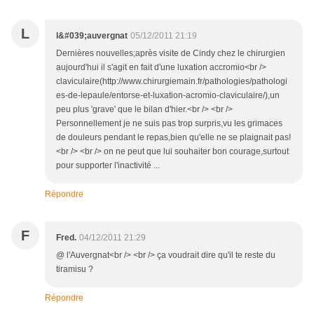
L
l&#039;auvergnat
05/12/2011 21:19
Dernières nouvelles;après visite de Cindy chez le chirurgien
aujourd'hui il s'agit en fait d'une luxation accromio<br />
claviculaire(http://www.chirurgiemain.fr/pathologies/pathologi
es-de-lepaule/entorse-et-luxation-acromio-claviculaire/),un
peu plus 'grave' que le bilan d'hier.<br /> <br />
Personnellement je ne suis pas trop surpris,vu les grimaces
de douleurs pendant le repas,bien qu'elle ne se plaignait pas!
<br /> <br /> on ne peut que lui souhaiter bon courage,surtout
pour supporter l'inactivité ...
Répondre
F
Fred.
04/12/2011 21:29
@ l'Auvergnat<br /> <br /> ça voudrait dire qu'il te reste du
tiramisu ?
Répondre