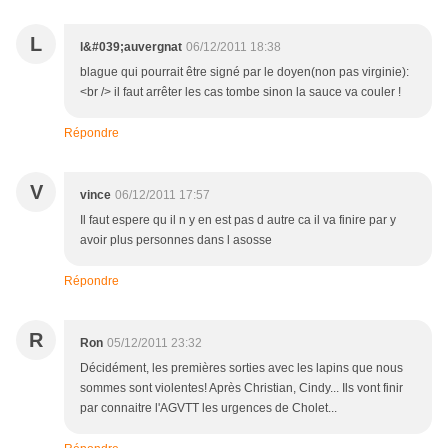
L
l&#039;auvergnat
06/12/2011 18:38
blague qui pourrait être signé par le doyen(non pas virginie):
<br /> il faut arrêter les cas tombe sinon la sauce va couler !
Répondre
V
vince
06/12/2011 17:57
Il faut espere qu il n y en est pas d autre ca il va finire par y
avoir plus personnes dans l asosse
Répondre
R
Ron
05/12/2011 23:32
Décidément, les premières sorties avec les lapins que nous
sommes sont violentes! Après Christian, Cindy... Ils vont finir
par connaitre l'AGVTT les urgences de Cholet...