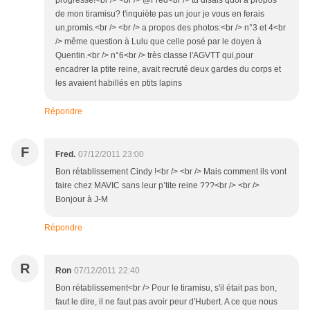
progresse!<br /> <br /> @Fred<br /> tu disais quoi à propos
de mon tiramisu? t'inquiète pas un jour je vous en ferais
un,promis.<br /> <br /> a propos des photos:<br /> n°3 et 4<br
/> même question à Lulu que celle posé par le doyen à
Quentin.<br /> n°6<br /> très classe l'AGVTT qui,pour
encadrer la ptite reine, avait recruté deux gardes du corps et
les avaient habillés en ptits lapins
Répondre
F
Fred.
07/12/2011 23:00
Bon rétablissement Cindy !<br /> <br /> Mais comment ils vont
faire chez MAVIC sans leur p’tite reine ???<br /> <br />
Bonjour à J-M
Répondre
R
Ron
07/12/2011 22:40
Bon rétablissement<br /> Pour le tiramisu, s'il était pas bon,
faut le dire, il ne faut pas avoir peur d'Hubert. A ce que nous