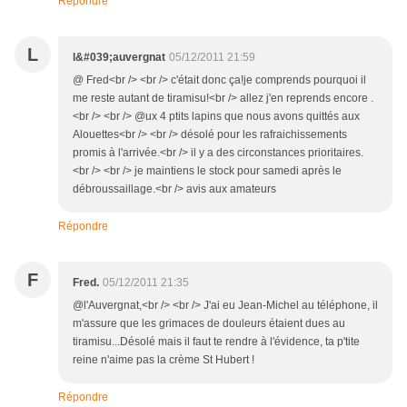
Répondre
L
l&#039;auvergnat
05/12/2011 21:59
@ Fred<br /> <br /> c'était donc ça!je comprends pourquoi il
me reste autant de tiramisu!<br /> allez j'en reprends encore .
<br /> <br /> @ux 4 ptits lapins que nous avons quittés aux
Alouettes<br /> <br /> désolé pour les rafraichissements
promis à l'arrivée.<br /> il y a des circonstances prioritaires.
<br /> <br /> je maintiens le stock pour samedi après le
débroussaillage.<br /> avis aux amateurs
Répondre
F
Fred.
05/12/2011 21:35
@l'Auvergnat,<br /> <br /> J'ai eu Jean-Michel au téléphone, il
m'assure que les grimaces de douleurs étaient dues au
tiramisu...Désolé mais il faut te rendre à l'évidence, ta p'tite
reine n'aime pas la crème St Hubert !
Répondre