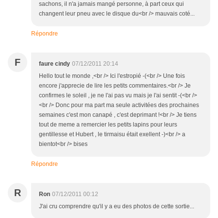
sachons, il n'a jamais mangé personne, à part ceux qui
changent leur pneu avec le disque du<br /> mauvais coté...
Répondre
F
faure cindy
07/12/2011 20:14
Hello tout le monde ,<br /> Ici l'estropié -(<br /> Une fois
encore j'apprecie de lire les petits commentaires.<br /> Je
confirmes le soleil , je ne l'ai pas vu mais je l'ai sentit -(<br />
<br /> Donc pour ma part ma seule activitées des prochaines
semaines c'est mon canapé , c'est deprimant !<br /> Je tiens
tout de meme a remercier les petits lapins pour leurs
gentillesse et Hubert , le tirmaisu était exellent -)<br /> a
bientot<br /> bises
Répondre
R
Ron
07/12/2011 00:12
J'ai cru comprendre qu'il y a eu des photos de cette sortie...