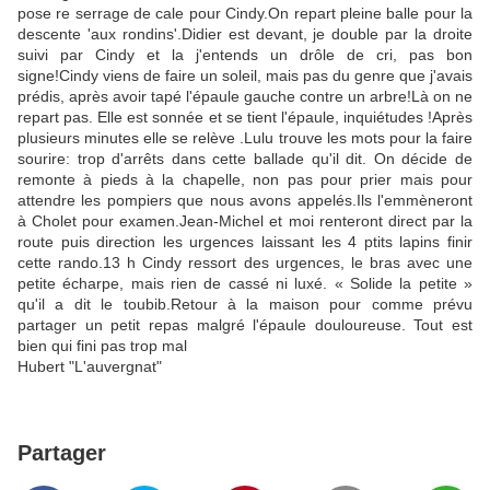
pose re serrage de cale pour Cindy.On repart pleine balle pour la
descente 'aux rondins'.Didier est devant, je double par la droite
suivi par Cindy et la j'entends un drôle de cri, pas bon
signe!Cindy viens de faire un soleil, mais pas du genre que j'avais
prédis, après avoir tapé l'épaule gauche contre un arbre!Là on ne
repart pas. Elle est sonnée et se tient l'épaule, inquiétudes !Après
plusieurs minutes elle se relève .Lulu trouve les mots pour la faire
sourire: trop d'arrêts dans cette ballade qu'il dit. On décide de
remonte à pieds à la chapelle, non pas pour prier mais pour
attendre les pompiers que nous avons appelés.Ils l'emmèneront
à Cholet pour examen.Jean-Michel et moi renteront direct par la
route puis direction les urgences laissant les 4 ptits lapins finir
cette rando.13 h Cindy ressort des urgences, le bras avec une
petite écharpe, mais rien de cassé ni luxé. « Solide la petite »
qu'il a dit le toubib.Retour à la maison pour comme prévu
partager un petit repas malgré l'épaule douloureuse. Tout est
bien qui fini pas trop mal
Hubert "L'auvergnat"
Partager