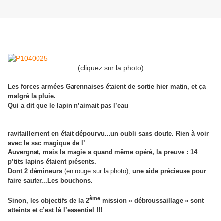
(cliquez sur la photo)
Les forces armées Garennaises étaient de sortie hier matin, et ça
malgré la pluie.
Qui a dit que le lapin n’aimait pas l’eau
?
Bon
c’est vrai qu’il n’en a pas bu beaucoup ...d’ailleurs à bien y
réfléchir, le sac du
ravitaillement en était dépourvu...un oubli sans doute. Rien à voir
avec le sac magique de l’
Auvergnat, mais la magie a quand même opéré, la preuve : 14
p’tits lapins étaient présents.
Dont 2 démineurs
(en rouge sur la photo),
une aide précieuse pour
faire sauter...Les bouchons.
ème
Sinon, les objectifs de la 2
mission « débroussaillage » sont
atteints et c’est là l’essentiel !!!