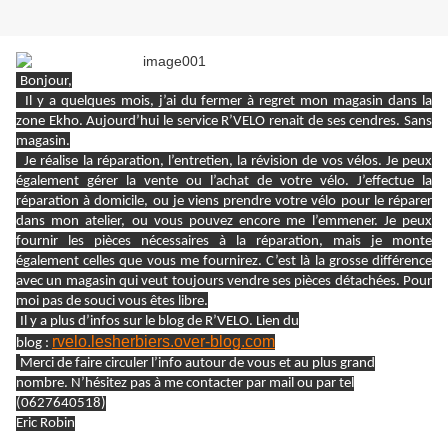
.
Bonjour,
.
Il y a quelques mois, j’ai du fermer à regret mon magasin dans la
zone Ekho. Aujourd’hui le service R’VELO renait de ses cendres. Sans
magasin.
.
Je réalise la réparation, l’entretien, la révision de vos vélos. Je peux
également gérer la vente ou l’achat de votre vélo.
J’effectue la
réparation à domicile, ou je viens prendre votre vélo pour le réparer
dans mon
atelier, ou vous pouvez encore me l’emmener.
Je peux
fournir les pièces nécessaires à la réparation, mais je monte
également celles que vous me fournirez. C’est là la grosse différence
avec un magasin qui veut toujours vendre ses pièces détachées. Pour
moi pas de souci vous êtes libre.
.
Il y a plus d’infos sur le blog de R’VELO. Lien du
rvelo.lesherbiers.over-blog.com
blog :
.
Merci de faire circuler l’info autour de vous et au plus grand
nombre.
N’hésitez pas à me contacter par mail ou par tel
(0627640518)
Eric Robin