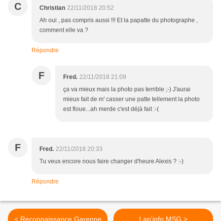
C
Christian
22/11/2018 20:52
Ah oui , pas compris aussi !!! Et la papatte du photographe ,
comment elle va ?
Répondre
F
Fred.
22/11/2018 21:09
ça va mieux mais la photo pas terrible ;-) J'aurai
mieux fait de m' casser une patte tellement la photo
est floue...ah merde c'est déjà fait :-(
F
Fred.
22/11/2018 20:33
Tu veux encore nous faire changer d'heure Alexis ? :-)
Répondre
< Reconnaissance Garenne
Lap'info MSG >