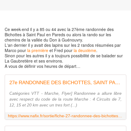
Ce week-end il y a 85 ou 44 avec la 27ème randonnée des
Bichottes à Saint Paul en Pareds ou alors la rando sur les
chemins de la vallée du Don à Guénouvry.
L'an dernier il y avait des lapins sur les 2 randos résumées par
Marco pour
la première
et Fred pour
la deuxième
.
Sinon pour les autres il y a toujours possibilité de se balader sur
La Gaubretière et ses environs.
A vous de définir vos heures de départ…
27e RANDONNEE DES BICHOTTES, SAINT PAUL EN PAREDS (Sortie du 25/11/2018 / Ref. : 56364)
Catégories VTT - Marche, Flyer] Randonnee a allure libre
avec respect du code de la route Marche : 4 Circuits de 7,
12, 15 et 20 km avec un tres fort (...)
https://www.nafix.fr/sortie/fiche-27-randonnee-des-bichottes-56364-1.html