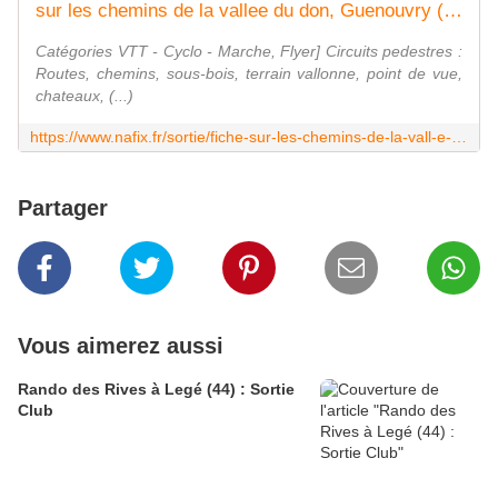
sur les chemins de la vallee du don, Guenouvry (Sortie du 25/11/2018 / Ref. : 56417)
Catégories VTT - Cyclo - Marche, Flyer] Circuits pedestres :
Routes, chemins, sous-bois, terrain vallonne, point de vue,
chateaux, (...)
https://www.nafix.fr/sortie/fiche-sur-les-chemins-de-la-vall-e-du-don-56417-1.html
Partager
Vous aimerez aussi
Rando des Rives à Legé (44) : Sortie
Club