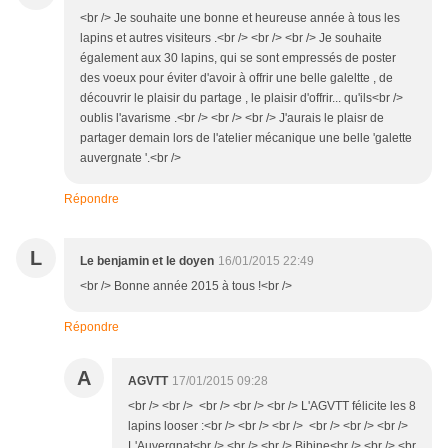
<br /> Je souhaite une bonne et heureuse année à tous les
lapins et autres visiteurs .<br /> <br /> <br /> Je souhaite
également aux 30 lapins, qui se sont empressés de poster
des voeux pour éviter d'avoir à offrir une belle galeltte , de
découvrir le plaisir du partage , le plaisir d'offrir... qu'ils<br />
oublis l'avarisme .<br /> <br /> <br /> J'aurais le plaisr de
partager demain lors de l'atelier mécanique une belle 'galette
auvergnate '.<br />
Répondre
L
Le benjamin et le doyen
16/01/2015 22:49
<br /> Bonne année 2015 à tous !<br />
Répondre
A
AGVTT
17/01/2015 09:28
<br /> <br /> <br /> <br /> <br /> L'AGVTT félicite les 8
lapins looser :<br /> <br /> <br /> <br /> <br /> <br />
L'Auvergnat<br /> <br /> <br /> Bibine<br /> <br /> <br